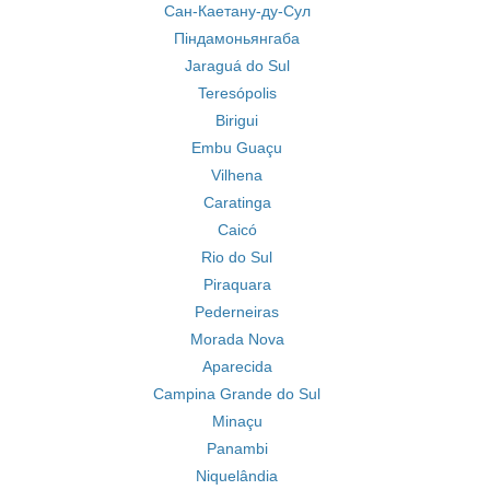
Сан-Каетану-ду-Сул
Піндамоньянгаба
Jaraguá do Sul
Teresópolis
Birigui
Embu Guaçu
Vilhena
Caratinga
Caicó
Rio do Sul
Piraquara
Pederneiras
Morada Nova
Aparecida
Campina Grande do Sul
Minaçu
Panambi
Niquelândia