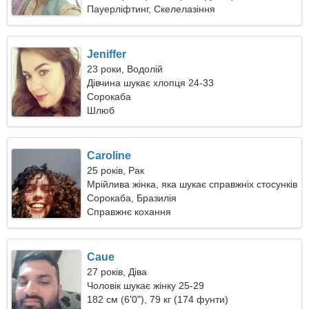
Пауерліфтинг, Скелелазіння
Jeniffer
23 роки, Водолій
Дівчина шукає хлопця 24-33
Сорокаба
Шлюб
Caroline
25 років, Рак
Мрійлива жінка, яка шукає справжніх стосунків
Сорокаба, Бразилія
Справжнє кохання
Caue
27 років, Діва
Чоловік шукає жінку 25-29
182 см (6'0"), 79 кг (174 фунти)