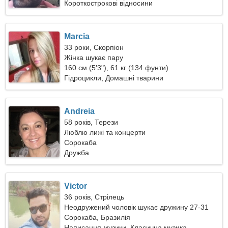
Короткострокові відносини
Marcia
33 роки, Скорпіон
Жінка шукає пару
160 см (5'3"), 61 кг (134 фунти)
Гідроцикли, Домашні тварини
Andreia
58 років, Терези
Люблю лижі та концерти
Сорокаба
Дружба
Victor
36 років, Стрілець
Неодружений чоловік шукає дружину 27-31
Сорокаба, Бразилія
Написання музики, Класична музика