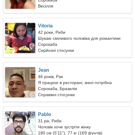
Сорокаба
Весілля
Vitoria
42 роки, Риби
Шукаю сміливого чоловіка для романтики
Сорокаба
Серйозні стосунки
Jean
46 років, Рак
Я працюю в ресторані, мені потрібна
кваліфікована жінка
Сорокаба, Бразилія
Справжні стосунки
Pablo
31 рік, Риби
Чоловік хоче зустріти жінку
180 см (5'11"), 77 кг (169 фунтів)