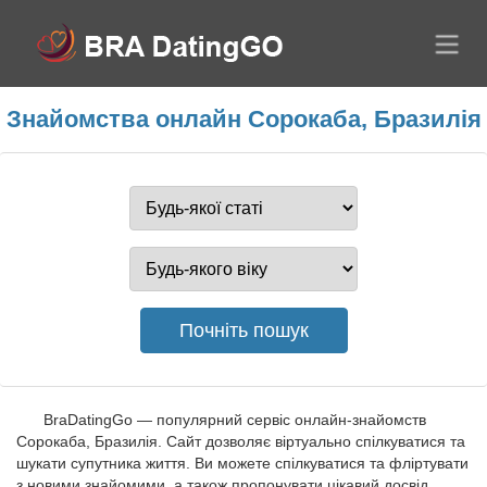
Знайомства онлайн Сорокаба, Бразилія
BraDatingGo — популярний сервіс онлайн-знайомств
Сорокаба, Бразилія. Сайт дозволяє віртуально спілкуватися та
шукати супутника життя. Ви можете спілкуватися та фліртувати
з новими знайомими, а також пропонувати цікавий досвід