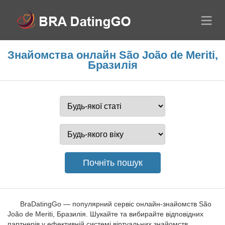
Знайомства онлайн São João de Meriti,
Бразилія
BraDatingGo — популярний сервіс онлайн-знайомств São
João de Meriti, Бразилія. Шукайте та вибирайте відповідних
партнерів у ефективній системі віртуальних знайомств.