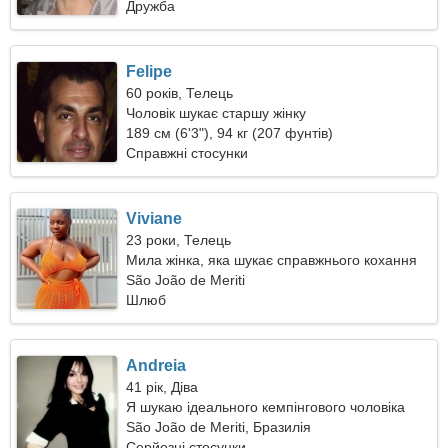
Дружба
Felipe
60 років, Телець
Чоловік шукає старшу жінку
189 см (6'3"), 94 кг (207 фунтів)
Справжні стосунки
Viviane
23 роки, Телець
Мила жінка, яка шукає справжнього кохання
São João de Meriti
Шлюб
Andreia
41 рік, Діва
Я шукаю ідеального кемпінгового чоловіка
São João de Meriti, Бразилія
Серйозні стосунки