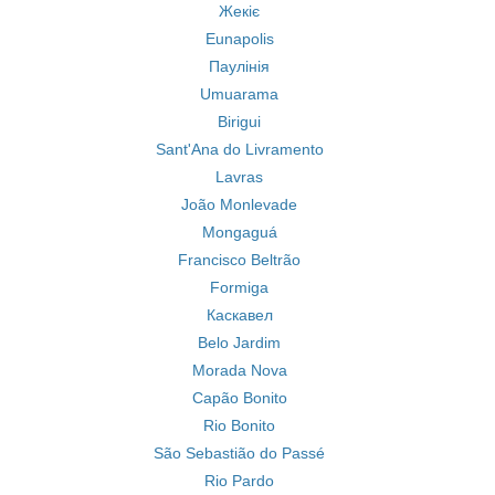
Жекіє
Eunapolis
Паулінія
Umuarama
Birigui
Sant'Ana do Livramento
Lavras
João Monlevade
Mongaguá
Francisco Beltrão
Formiga
Каскавел
Belo Jardim
Morada Nova
Capão Bonito
Rio Bonito
São Sebastião do Passé
Rio Pardo