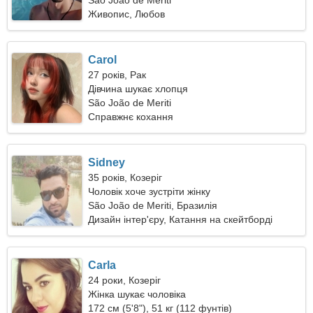
São João de Meriti
Живопис, Любов
Carol
27 років, Рак
Дівчина шукає хлопця
São João de Meriti
Справжнє кохання
Sidney
35 років, Козеріг
Чоловік хоче зустріти жінку
São João de Meriti, Бразилія
Дизайн інтер'єру, Катання на скейтборді
Carla
24 роки, Козеріг
Жінка шукає чоловіка
172 см (5'8"), 51 кг (112 фунтів)