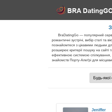
З
BraDatingGo — популярний серві
романтичні зустрічі, вибір статі та 
познайомтеся з цікавими людьми для
розширює критерії пошуку на сайті т
ефективною системою спілкування, с
знайомств Порту-Алеґрі для місцевих
Jeniffer