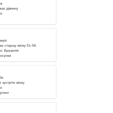
ва
кає дівчину
рі
зеріг
ає старшу жінку 51-56
і, Бразилія
тосунки
би
 зустріти жінку
рі
артинг