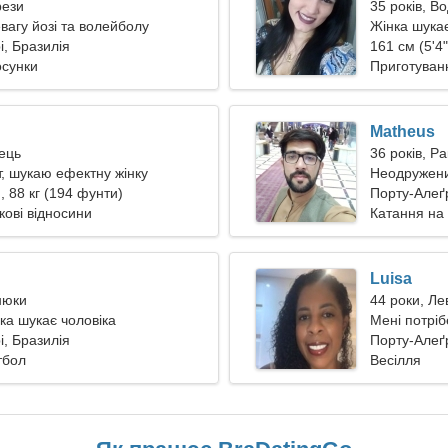
рези
35 років, В
вагу йозі та волейболу
Жінка шука
і, Бразилія
161 см (5'4"
осунки
Приготуванн
Matheus
лець
36 років, Ра
т, шукаю ефектну жінку
Неодружени
), 88 кг (194 фунти)
Порту-Алеґ
кові відносини
Катання на 
Luisa
нюки
44 роки, Ле
ка шукає чоловіка
Мені потріб
і, Бразилія
Порту-Алеґр
тбол
Весілля