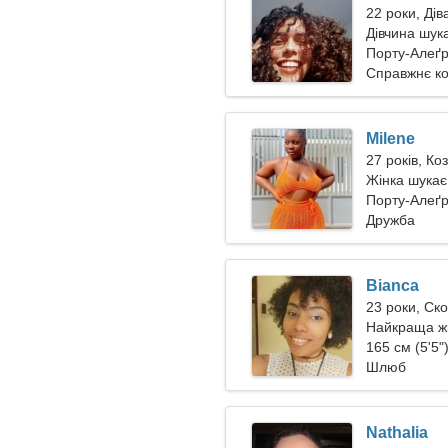
22 роки, Дів
Дівчина шук
Порту-Алеґр
Справжнє к
Milene
27 років, Коз
Жінка шукає
Порту-Алеґр
Дружба
Bianca
23 роки, Ск
Найкраща жі
165 см (5'5")
Шлюб
Nathalia