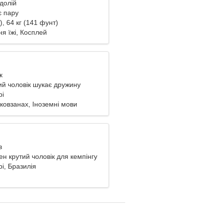
одолій
є пару
), 64 кг (141 фунт)
я їжі, Косплей
к
й чоловік шукає дружину
рі
ковзанах, Іноземні мови
в
ен крутий чоловік для кемпінгу
і, Бразилія