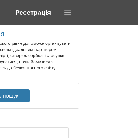
Реєстрація
ія
окого рівня допоможе організувати
зі своїм ідеальним партнером,
рті, створює серйозні стосунки,
лкуватися, познайомитися з
есь до безкоштовного сайту