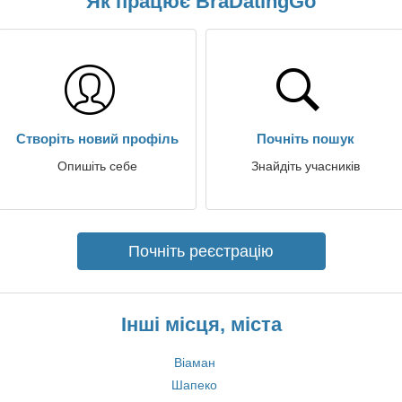
Як працює BraDatingGo
Створіть новий профіль
Почніть пошук
Опишіть себе
Знайдіть учасників
Почніть реєстрацію
Інші місця, міста
Віаман
Шапеко