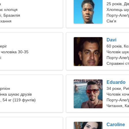
а
25 років, Ді
ає хлопця
Хлопець шу
і, Бразилія
Порту-Алеґ
охання
Сім'я
Davi
еріг
60 років, Ко
 чоловіка 30-35
Чоловік шук
і
Порту-Алеґр
Справжні с
Eduardo
орпіон
34 роки, Ри
нка шукає друзів
Чоловік хоче
, 54 кг (119 фунтів)
Порту-Алеґ
Читання, К
Caroline