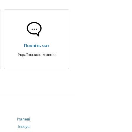
Почніть чат
Українською мовою
Ітапеві
Ільєус