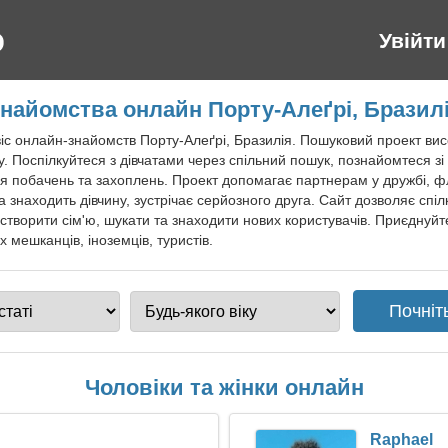
Увійти
найомства онлайн Порту-Алеґрі, Бразил
с онлайн-знайомств Порту-Алеґрі, Бразилія. Пошуковий проект вис
віку. Поспілкуйтеся з дівчатами через спільний пошук, познайомтеся 
 побачень та захоплень. Проект допомагає партнерам у дружбі, флі
а знаходить дівчину, зустрічає серйозного друга. Сайт дозволяє спі
творити сім'ю, шукати та знаходити нових користувачів. Приєднуйт
 мешканців, іноземців, туристів.
Чоловіки та жінки онлайн
Raphael