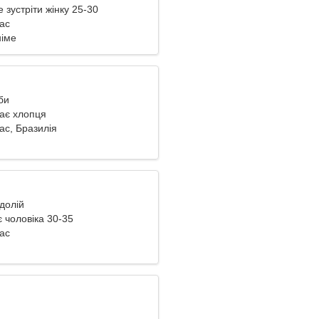
е зустріти жінку 25-30
іас
німе
би
кає хлопця
іас, Бразилія
одолій
 чоловіка 30-35
іас