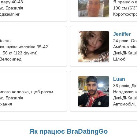
 пару 40-43
Я працюю в 
ас, Бразилія
190 см (6'3"
йсджампінг
Короткостро
Jeniffer
ілець
24 роки, Ов
ка шукає чоловіка 35-42
Амбітна жін
), 56 кг (123 фунти)
кохання
Дукі-Ді-Каш
 Велосипед
Шлюб
Luan
36 років, Ді
ивого чоловіка, щоб разом
Неодружени
ас, Бразилія
Дукі-Ді-Каш
охання
Автомобілі,
Як працює BraDatingGo