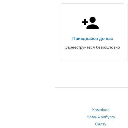
Приєднайся до нас
Зареєструйтеся безкоштовно
Кампінас
Нова-Фрибургу
Салту