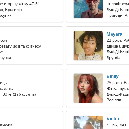
ає старшу жінку 47-51
Чоловік хоч
ас, Бразилія
Дукі-Ді-Каш
осунки
Пригоди, А
Mayara
рези
22 роки, Ри
евагу йозі та фітнесу
Дівчина шу
ас
Дукі-Ді-Каш
осунки
Дружба
Emily
лець
25 років, В
є жінку
Жінка шукає
, 80 кг (176 фунтів)
Дукі-Ді-Каш
Весілля
Victor
лизнюки
41 рік, Лев