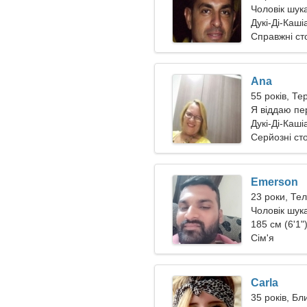
Чоловік шук
Дукі-Ді-Каші
Справжні ст
Ana
55 років, Те
Я віддаю пер
Дукі-Ді-Каші
Серйозні ст
Emerson
23 роки, Те
Чоловік шука
185 см (6'1")
Сім'я
Carla
35 років, Б