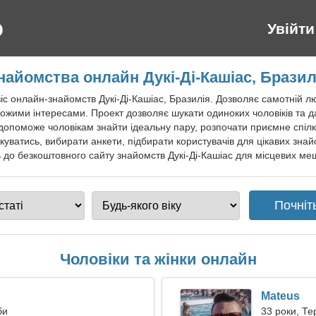
Увійти
найомства онлайн Дукі-Ді-Кашіас, Бразил
 онлайн-знайомств Дукі-Ді-Кашіас, Бразилія. Дозволяє самотній лю
 схожими інтересами. Проект дозволяє шукати одиноких чоловіків та
 допоможе чоловікам знайти ідеальну пару, розпочати приємне спілк
уватись, вибирати анкети, підбирати користувачів для цікавих знайом
до безкоштовного сайту знайомств Дукі-Ді-Кашіас для місцевих мешк
Чоловіки та жінки онлайн
Mateus
би
33 роки, Те