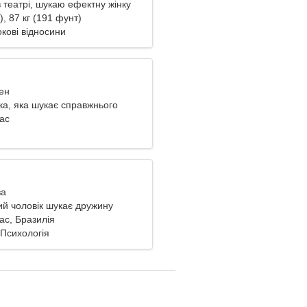
театрі, шукаю ефектну жінку
), 87 кг (191 фунт)
кові відносини
ен
ка, яка шукає справжнього
іас
ва
й чоловік шукає дружину
іас, Бразилія
 Психологія