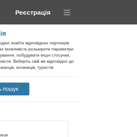
Реєстрація
ія
дині знайти відповідних партнерів
 дає можливість розширити параметри
ування, побудувати міцні стосунки,
ств. Виберіть свій вік відповідно до
анців, іноземців, туристів.
рези