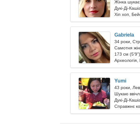
Жінка шукає
Дукі-Ді-Каші
Хіп хоп, Бе
Gabriela
34 роки, Стр
Самотня жін
173 см (5'9"
Археологія,
Yumi
43 роки, Лев
Шукаю ввічл
танцювати
Дукі-Ді-Каші
Справжнє к