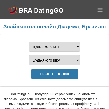
Знайомства онлайн Діадема, Бразилія
BraDatingGo — популярний сервіс онлайн-знайомств
Діадема, Бразилія. Ця спільнота допомагає спілкуватися з
новими людьми, знаходити безліч реальних профілів у чаті,
знаходити ідеального партнера для знайомств. Розширте свою