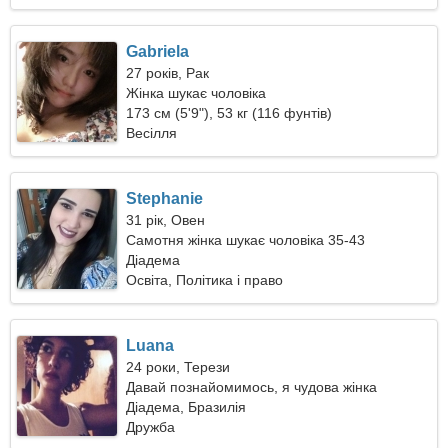
Gabriela
27 років, Рак
Жінка шукає чоловіка
173 см (5'9"), 53 кг (116 фунтів)
Весілля
Stephanie
31 рік, Овен
Самотня жінка шукає чоловіка 35-43
Діадема
Освіта, Політика і право
Luana
24 роки, Терези
Давай познайомимось, я чудова жінка
Діадема, Бразилія
Дружба