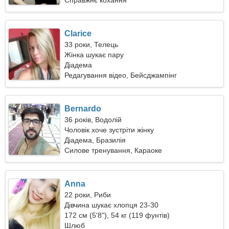
Справжнє кохання
Clarice
33 роки, Телець
Жінка шукає пару
Діадема
Редагування відео, Бейсджампінг
Bernardo
36 років, Водолій
Чоловік хоче зустріти жінку
Діадема, Бразилія
Силове тренування, Караоке
Anna
22 роки, Риби
Дівчина шукає хлопця 23-30
172 см (5'8"), 54 кг (119 фунтів)
Шлюб