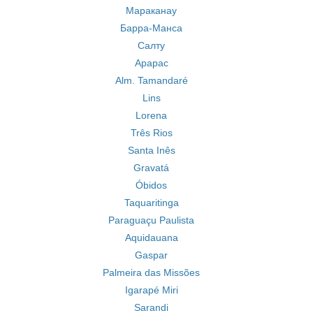
Мараканау
Барра-Манса
Салту
Арарас
Alm. Tamandaré
Lins
Lorena
Três Rios
Santa Inês
Gravatá
Óbidos
Taquaritinga
Paraguaçu Paulista
Aquidauana
Gaspar
Palmeira das Missões
Igarapé Miri
Sarandi