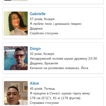
Gabrielle
57 років, Козеріг
Я люблю теніс і домашніх тварин
Діадема
Серйозні стосунки
Diogo
32 роки, Козеріг
Неодружений чоловік шукає дружину 23-30
Діадема, Бразилія
Катання на роликових ковзанах, Йога
Aline
45 років, Телець
Я працюю в Сенаті, шукаю гарну жінку
178 см (5'11"), 81 кг (178 фунтів)
Справжні стосунки