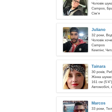
Чоловік шук
Campos, Бра
Сім'я
Juliano
32 роки, Во
Чоловік хоче
Campos
Кемпінг, Чи
Tainara
30 років, Ри
Жінка шукає
161 см (5'4"
Автомобілі,
Marcos
33 роки, Те