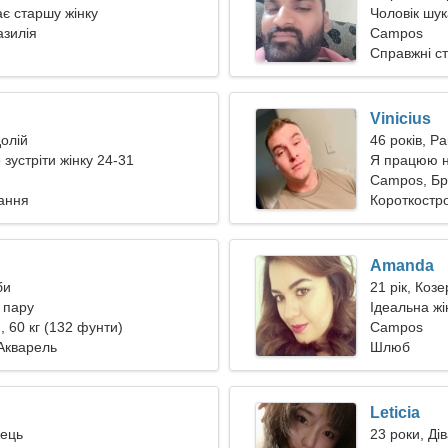
ає старшу жінку
Чоловік шук
зилія
Campos
Справжні с
Vinicius
долій
46 років, Ра
 зустріти жінку 24-31
Я працюю н
жінку
Campos, Бр
тання
Короткостро
Amanda
би
21 рік, Козе
 пару
Ідеальна жі
), 60 кг (132 фунти)
Campos
 Акварель
Шлюб
Leticia
лець
23 роки, Ді