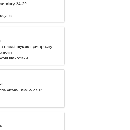
ає жінку 24-29
тосунки
к
а пляжі, шукаю пристрасну
азилія
кові відносини
ріг
нка шукає такого, як ти
ва