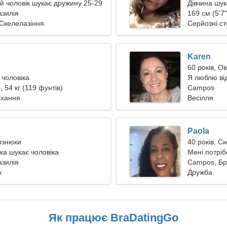
 чоловік шукає дружину 25-29
Дівчина шук
зилія
169 см (5'7"
 Скелелазіння
Серйозні ст
Karen
60 років, О
 чоловіка
Я люблю від
, 54 кг (119 фунтів)
Campos
охання
Весілля
Paola
лизнюки
40 років, С
ка шукає чоловіка
Мені потріб
зилія
романтики
Campos, Бр
ж
Дружба
Як працює BraDatingGo