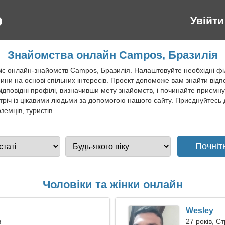
Увійти
Знайомства онлайн Campos, Бразилія
с онлайн-знайомств Campos, Бразилія. Налаштовуйте необхідні філ
сини на основі спільних інтересів. Проект допоможе вам знайти від
 відповідні профілі, визначивши мету знайомств, і починайте приємн
тріч із цікавими людьми за допомогою нашого сайту. Приєднуйтесь 
емців, туристів.
Чоловіки та жінки онлайн
Wesley
в
27 років, С