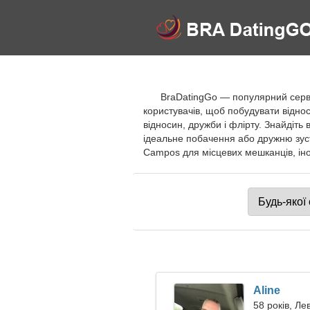
BraDatingGo — популярний серві
користувачів, щоб побудувати відно
відносин, дружби і флірту. Знайдіть
ідеальне побачення або дружню зус
Campos для місцевих мешканців, іноз
Aline
58 років, Ле