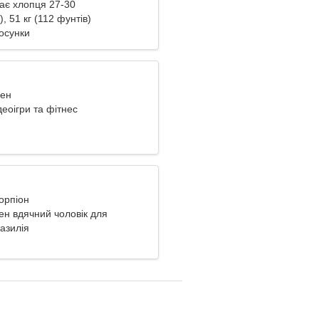
ає хлопця 27-30
), 51 кг (112 фунтів)
осунки
вен
еоігри та фітнес
корпіон
ен вдячний чоловік для
азилія