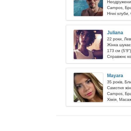
Неодружений
Campos, Бра
Нічні клуби,
Juliana
22 роки, Лев
Жінка шукає
173 см (5'9")
Справжнє к
Mayara
35 років, Б
Самотня жін
Campos, Бра
Хімія, Маса